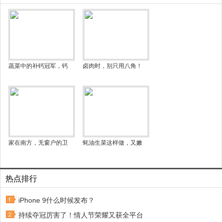
蔬菜中的补钙冠军，钙
卤肉时，别只用八角！
家在南方，无窗户的卫
蚝油生菜这样做，又嫩
热点排行
iPhone 9什么时候发布？
持续夺冠厉害了！情人节荣耀又获全平台