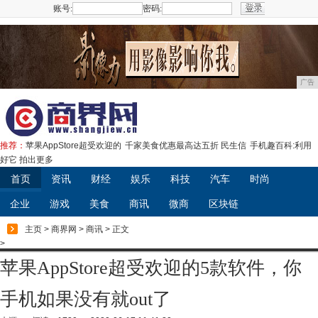
账号:
密码:
注册
广告
推荐：
苹果AppStore超受欢迎的
千家美食优惠最高达五折 民生信
手机趣百科:利用
好它 拍出更多
首页
资讯
财经
娱乐
科技
汽车
时尚
企业
游戏
美食
商讯
微商
区块链
主页
>
商界网
>
商讯
> 正文
>
苹果AppStore超受欢迎的5款软件，你
手机如果没有就out了