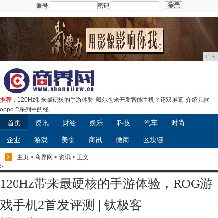
账号:
密码:
注册
广告
推荐：
120Hz带来最硬核的手游体验
戴尔也来开发智能手机？还双屏幕
介绍几款
oppo R系列中的经
首页
资讯
财经
娱乐
科技
汽车
时尚
企业
游戏
美食
商讯
微商
区块链
主页
>
商界网
>
资讯
> 正文
>
120Hz带来最硬核的手游体验，ROG游
戏手机2首发评测 | 钛极客