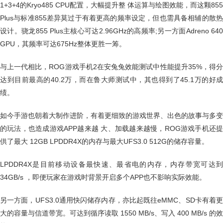
1+3+4的Kryo485 CPU配置，大幅提升整 体运算与绘图效能，而这颗855
Plus与标准855差异莫过于有着更高的频率设定，但也需具备相辅的散热
设计。骁龙855 Plus主核心可达2.96GHz的高频率;另一方面Adreno 640
GPU，其频率可达675Hz整体更胜一筹。
与上一代相比，ROG游戏手机2在安兔兔效能测试中性能提升35%，得分
达到目前最高的40.2万，而在鲁大师测试中，其也得到了45.1万的好成
绩。
如今手游也朝着大制作进阶，有着更细致的游戏世界、出色的故事与多变
的玩法，也造成游戏APP越来越 大、加载越来越慢，ROG游戏手机还提
供了最大 12GB LPDDR4X的内存与最大UFS3.0 512G的储存容量。
LPDDR4X是目前移动设备最快速、最省电的内存，内存带宽可达到
34GB/s ，即便玩家在游戏时背景开启多个APP也不影响实际效能。
另一方面，UFS3.0通用快闪储存内存，亦比起既往eMMC、SD卡有着更
大的容量与信道带宽。可达到循序读取 1550 MB/s、写入 400 MB/s 的效