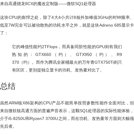
来自高通骁龙8CX的魔改定制版——微软SQ1处理器
这块CPU的彪悍之处，除了4大4小共计8核外加峰值3GHz的时钟频率、
低至7W完全可以被动散热的功耗水平之外，就是这块Adreno 685显示卡
了：
它的峰值性能约2TFlops，而具备同阶性能的GPU则有我们
熟知的：GTX660（约）、GTX950（约）、R9
370（约）。而作为腾讯全家桶最火的万年青GTX750Ti则只
有区区，更别提独立显卡的功耗、发热量对比了。
总结
虽然ARM核X86架构的CPU产品不能简单按照参数性能作全面对比，但
来自微软核高通方面的普遍声音表示，这颗SQ1处理器的实际性能体验，
介于i5-8250U和Ryzen7 3700U之间，而在功耗、发热量等方面则大幅领
先后者。