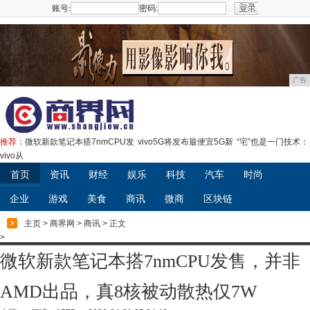
账号:
密码:
注册
广告
推荐：
微软新款笔记本搭7nmCPU发
vivo5G将发布最便宜5G新
“宅”也是一门技术：
vivo从
首页
资讯
财经
娱乐
科技
汽车
时尚
企业
游戏
美食
商讯
微商
区块链
主页
>
商界网
>
商讯
> 正文
>
微软新款笔记本搭7nmCPU发售，并非
AMD出品，真8核被动散热仅7W