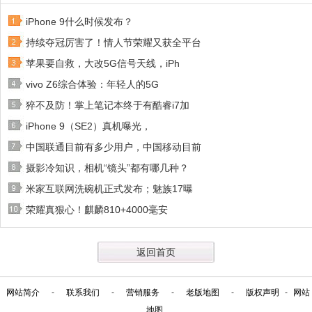
iPhone 9什么时候发布？
持续夺冠厉害了！情人节荣耀又获全平台
苹果要自救，大改5G信号天线，iPh
vivo Z6综合体验：年轻人的5G
猝不及防！掌上笔记本终于有酷睿i7加
iPhone 9（SE2）真机曝光，
中国联通目前有多少用户，中国移动目前
摄影冷知识，相机“镜头”都有哪几种？
米家互联网洗碗机正式发布；魅族17曝
荣耀真狠心！麒麟810+4000毫安
返回首页
网站简介
-
联系我们
-
营销服务
-
老版地图
-
版权声明
-
网站
地图