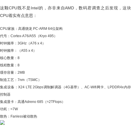
这颗CPU既不是Intel的，亦非来自AMD，数码君调查之后发现，这块
CPU着实有点意思：
CPU家族：高通骁龙 PC-ARM 64位架构
代号：Cortex-A76/A55（Kryo 495）
时钟频率：3GHz（A76 x 4）
时钟频率：（A55 x 4）
核心数量：8
线程数量：8
缓存容量：2MB
制造工艺：7nm（TSMC）
集成设备：X24 LTE 2Gbps调制解调器（4G基带）、AC-Wifi网卡、LPDDR4x内存
控制器
集成显卡：高通Adreno 685（≈2TFlops）
功耗：≈7W
散热：Fanless被动散热