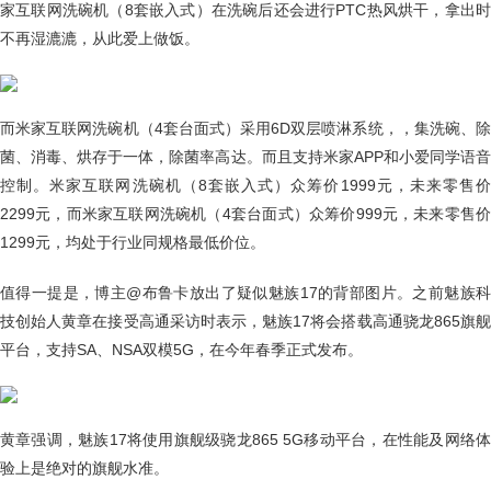
家互联网洗碗机（8套嵌入式）在洗碗后还会进行PTC热风烘干，拿出时
不再湿漉漉，从此爱上做饭。
而米家互联网洗碗机（4套台面式）采用6D双层喷淋系统，，集洗碗、除
菌、消毒、烘存于一体，除菌率高达。而且支持米家APP和小爱同学语音
控制。米家互联网洗碗机（8套嵌入式）众筹价1999元，未来零售价
2299元，而米家互联网洗碗机（4套台面式）众筹价999元，未来零售价
1299元，均处于行业同规格最低价位。
值得一提是，博主@布鲁卡放出了疑似魅族17的背部图片。之前魅族科
技创始人黄章在接受高通采访时表示，魅族17将会搭载高通骁龙865旗舰
平台，支持SA、NSA双模5G，在今年春季正式发布。
黄章强调，魅族17将使用旗舰级骁龙865 5G移动平台，在性能及网络体
验上是绝对的旗舰水准。