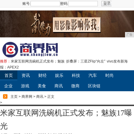
账号:
密码:
注册
广告
推荐：
米家互联网洗碗机正式发布；魅族
折叠屏：三星ZFlip“向左”
vivo发布新海
报：APEX2
首页
资讯
财经
娱乐
科技
汽车
时尚
企业
游戏
美食
商讯
微商
区块链
主页
>
商界网
>
商讯
> 正文
>
米家互联网洗碗机正式发布；魅族17曝
光