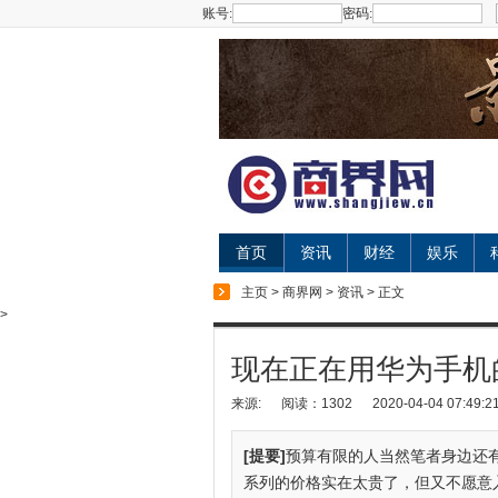
账号:
密码:
首页
资讯
财经
娱乐
主页
>
商界网
>
资讯
> 正文
>
现在正在用华为手机的
来源:
阅读：1302
2020-04-04 07:49:2
[提要]
预算有限的人当然笔者身边还有很
系列的价格实在太贵了，但又不愿意入手廉