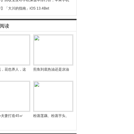
荐】
回收宝发布手机保值率排行榜，苹果手机
荐】
「大川的指南」iOS 13.4Bet
阅读
花，花也养人，这
煎鱼到底热油还是凉油
夫妻打造45㎡
粉蒸莲藕、粉蒸芋头、