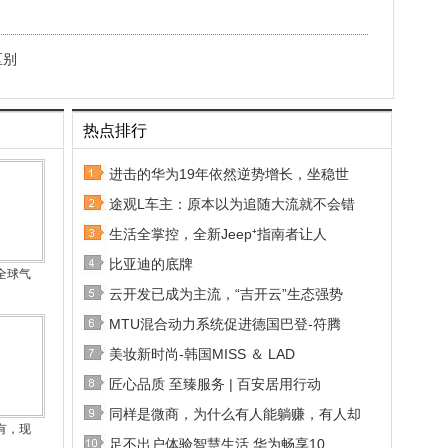
区别
热点排行
进击的华为19年依然逆势增长，坐稳世
途观L车主：原本以为追随大流就不会错
生活全掌控，全新Jeep⁺指南者让人
比亚迪的底牌
全球气
云开发已成为主流，“吉开云”生态强势
MTU混合动力系统促进德国巴登-符腾
美妆新时尚-韩国MISS ＆ LAD
匠心品质 至臻服务 | 百安居用行动
同样是微商，为什么有人能躺赚，有人却
有，现
足不出户体验智慧生活 华为畅享10