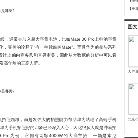
【推
【推
图文
通常会加入超大容量电池，比如Mate 30 Pro上电池容量
电优化，完美的诠释了“有一种续航叫Mate”。而且华为的拳头系列
产品设计上偏向商务风和直男审美，因此从大数据的分析中可以看
及高年龄的三高人群。
人养
机拍照领域，而越发强大的拍照能力帮助华为站稳了高端手机
北京小
，华为手机拍照好的印象已经深入人心，因此很多人就是冲着拍
0 Pro为例，它拥有两颗4000W的大底主摄，一颗是索尼