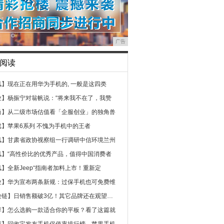
广告
阅读
讯】
现在正在用华为手机的, 一般是这四类
业】
杨振宁对翁帆说：“将来我不在了，我赞
尚】
从二级市场估值看「企服创业」的独角兽
戏】
苹果6系列 不愧为手机中的王者
讯】
甘肃省政协视察组一行调研中信环境兰州
讯】
“高性价比的优秀产品，值得中国消费者
讯】
全新Jeep⁺指南者加料上市！重新定
业】
华为宣布两条新规：过保手机也可免费维
块链】
日销售额破3亿！其它品牌还在观望，小
荐】
怎么选购一款适合你的平板？看了这篇就