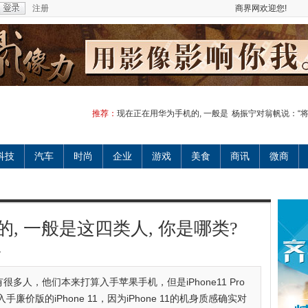
注册
商界网欢迎您!
推荐：
现在正在用华为手机的, 一般是
杨振宁对翁帆说：“
科技
汽车
时尚
企业
游戏
美食
商讯
微商
, 一般是这四类人, 你是哪类?
1
多人，他们本来打算入手苹果手机，但是iPhone11 Pro
价版的iPhone 11，因为iPhone 11的机身质感确实对