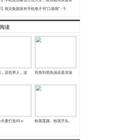
荐】
手机短信备份方法大全，教你如何快速有
荐】
阅文集团发布手机电子书“口袋阅”：5
阅读
花，花也养人，这
煎鱼到底热油还是凉油
夫妻打造45㎡
粉蒸莲藕、粉蒸芋头、