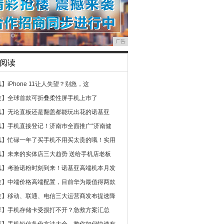
广告
阅读
讯】
iPhone 11让人失望？别急，这
技】
全球首款可折叠柔性屏手机上市了
讯】
无论直板还是翻盖都能玩出花的诺基亚
讯】
手机直接登记！济南市全面推广“济南健
讯】
忙碌一年了买手机不用买太贵的哦！实用
讯】
未来的实体店三大趋势 送给手机店老板
讯】
考验诺粉时刻到来！诺基亚高端机本月发
技】
中端价格高端配置，目前华为最值得两款
技】
移动、联通、电信三大运营商发布提速降
荐】
手机存储卡受损打不开？急救方案汇总