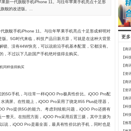
新一代旗舰手机iPhone 11。与往年苹果手机亮点十足形
代旗舰的改进版。...
旗舰手机iPhone 11。与往年苹果手机亮点十足形成鲜明对
更多
的改进版。5G时代来临，科技产品日新月异，可就是在这种大背景
幕指纹解锁、没有44W快充，可以说前沿手机基本配置，它都没有。
【商
的，不过以下几款国产手机绝对值得去购买。
【科
【商
【资
【商
【资
的5G手机，与往常一样iQOO Pro极具性价比。iQOO Pro配
【商
滴屏。在性能上，iQOO Pro采用了骁龙855 Plus处理器，
【科
 Pro提供5G的能力。考虑到续航问题，iQOO Pro还拥有
【科
畅玩一整天。在拍照方面，iQOO Pro采用后置三摄，其中主摄为
【推
。可以说，iQOO Pro是最全面，最具有性价比的手机，同时也是