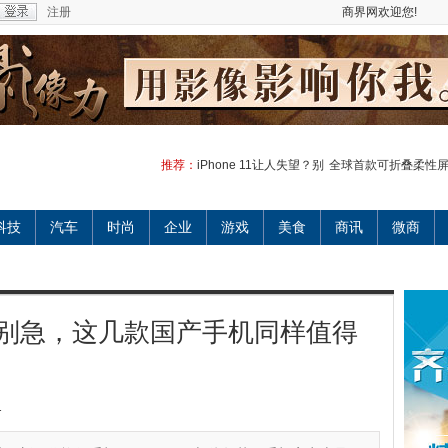
注册
商界网欢迎您!
推荐：
iPhone 11让人失望？别
全球首款可折叠柔性
科技
汽车
时尚
企业
游戏
美食
商讯
微商
失望？别急，这几款国产手机同样值得
1