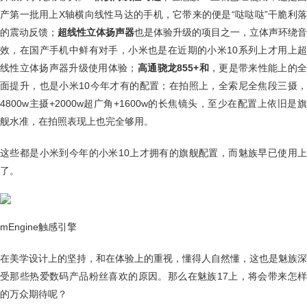
产第一批用上X轴横向线性马达的手机，它带来的便是“哒哒哒”干脆利落
的震动反馈；
超线性立体扬声器
也是体验升级的项目之一，立体声环绕音
效，在国产手机中鲜有对手，小米也是在近期的小米10系列上才用上超
线性立体扬声器升级使用体验；
高通骁龙855+和
，更是带来性能上的
面提升，也是小米10今年才有的配置；在拍照上，全索尼全焦段三摄，
4800w主摄+2000w超广角+1600w的长焦镜头，至少在配置上依旧是旗
舰水准，在拍照表现上也完全够用。
这些都是小米到今年的小米10上才拥有的旗舰配置，而魅族早已使用上
了。
mEngine触感引擎
在美学设计上的坚持，和在体验上的重视，懂得人自然懂，这也是魅族深
受那些热爱数码产品粉丝喜欢的原因。那么在魅族17上，将会带来怎样
的万众期待呢？