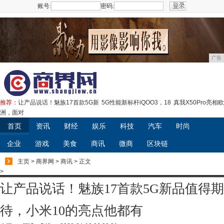
账号:
密码:
注册
广告
推荐：
让产品说话！魅族17首款5G新
5G性能新标杆iQOO3，18
真我X50Pro亮相欧
洲，面对
首页
资讯
财经
娱乐
科技
汽车
时尚
企业
游戏
美食
商讯
微商
区块链
主页
>
商界网
>
商讯
> 正文
>
让产品说话！魅族17首款5G新品值得期
待，小米10的亮点他都有