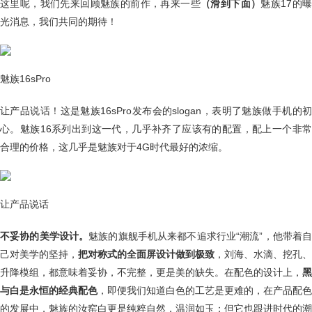
这里呢，我们先来回顾魅族的前作，再来一些
（滑到下面）
魅族17的
光消息，我们共同的期待！
魅族16sPro
让产品说话！这是魅族16sPro发布会的slogan，表明了魅族做手机的初
心。魅族16系列出到这一代，几乎补齐了应该有的配置，配上一个非常
合理的价格，这几乎是魅族对于4G时代最好的浓缩。
让产品说话
不妥协的美学设计。
魅族的旗舰手机从来都不追求行业“潮流”，他带着自
己对美学的坚持，
把对称式的全面屏设计做到极致
，刘海、水滴、挖孔、
升降模组，都意味着妥协，不完整，更是美的缺失。在配色的设计上，
黑
与白是永恒的经典配色
，即便我们知道白色的工艺是更难的，在产品配色
的发展中，魅族的汝窑白更是纯粹自然，温润如玉；但它也跟进时代的潮