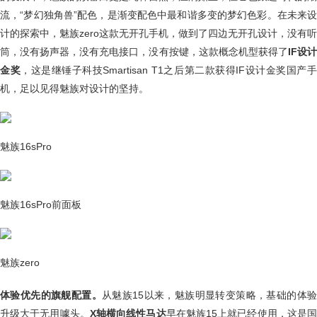
流，“梦幻独角兽”配色，是渐变配色中最和谐多变的梦幻色彩。在未来设
计的探索中，魅族zero这款无开孔手机，做到了四边无开孔设计，没有听
筒，没有扬声器，没有充电接口，没有按键，这款概念机型获得了
IF设
金奖
，这是继锤子科技Smartisan T1之后第二款获得IF设计金奖国产
机，足以见得魅族对设计的坚持。
魅族16sPro
魅族16sPro前面板
魅族zero
体验优先的旗舰配置。
从魅族15以来，魅族明显转变策略，基础的体验
升级大于无用噱头。
X轴横向线性马达
早在魅族15上就已经使用，这是