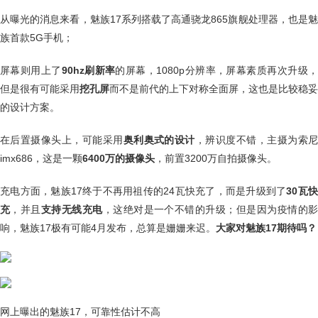
从曝光的消息来看，魅族17系列搭载了高通骁龙865旗舰处理器，也是魅
族首款5G手机；
屏幕则用上了
90hz刷新率
的屏幕，1080p分辨率，屏幕素质再次升级
但是很有可能采用
挖孔屏
而不是前代的上下对称全面屏，这也是比较稳妥
的设计方案。
在后置摄像头上，可能采用
奥利奥式的设计
，辨识度不错，主摄为索
imx686，这是一颗
6400万的摄像头
，前置3200万自拍摄像头。
充电方面，魅族17终于不再用祖传的24瓦快充了，而是升级到了
30瓦
充
，并且
支持无线充电
，这绝对是一个不错的升级；但是因为疫情的
响，魅族17极有可能4月发布，总算是姗姗来迟。
大家对魅族17期待吗？
网上曝出的魅族17，可靠性估计不高