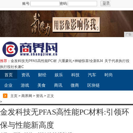
账号:
密码:
注册
广告
推荐：
金发科技无PFAS高性能PC材
六重豪礼+神秘惊喜!全新BJ4
关于代表执行役
执行役社长兼C
首页
资讯
财经
娱乐
科技
汽车
时尚
企业
游戏
美食
商讯
微商
区块链
主页
>
商界网
>
资讯
> 正文
>
金发科技无PFAS高性能PC材料:引领环
保与性能新高度