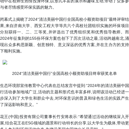
动中在校师生热情投身环保,以形式丰富的展示和趣味互动,带动了众多参
与者尽情感受环保实践的魅力。
闭幕式上揭晓了2024“清洁美丽中国行全国高校小额资助项目”最终评审结
果,来自济南大学、西安工程大学等共六个高校社团组织实施的环保项目
分别获得一、二、三等奖,并评选出了优秀组织奖和优秀指导教师。而
2024年征集到的155份环保方案也创下了历次活动之最,活动跨越南北,涌
现出众多构思新颖、创意独特、意义深远的优秀方案,并在主办方的支持
下顺利实施。
2024“清洁美丽中国行”全国高校小额资助项目终审获奖名单
生态环境部宣传教育中心代表在总结发言中提到:“2024年的清洁美丽中国
行活动参加地域广泛,活动的主题和形式也丰富多样,说明该活动已经进一
步深入到了大学生和群众中去,对环保意识的普及和绿色生活的实践产生
了深远影响和意义。”
花王(中国)投资有限公司董事长竹安将表示:“希望通过活动的继续深入开
展,结合花王在ESG领域的愿景和行动特长的分享,以大学生为载体,带动更