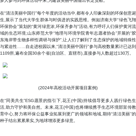
多人参与到环保活动中来,为建设美丽中国做出长足贡献。”
在“清洁美丽中国行”每个年度的活动当中,都有令人印象深刻的环保创意诞
生,展示了当代大学生群体与时俱进的实践思维。例如济南大学“绿色飞翔
环保协会”策划的“黄河绿意浓,环保齐参与”活动,有力呼吁人们保护黄河流
域的生态环境;山东师范大学“地理与环境学院青年志愿者协会”开展的“胶
东海岸带生物多样性调研与保护”,让人们了解到了生态保护的地域特殊性
与紧迫性……自走进校园以来,“清洁美丽中国行”参与高校数量累计已达到
1109所,遍布全国30余个省(自治区、直辖市),直接参与人数超过130万。
(2024年高校活动开展项目案例)
在“同美共生”ESG愿景的指引下,花王(中国)持续倡导更多人践行绿色生
活,助力守护和美自然。未来,花王(中国)也将继续携手生态环境部宣传教
育中心,努力将环保公益事业拓展到更广的领域和地域,期待“清洁美丽”的
种子结出累累果实,为地球增添更多绿意。