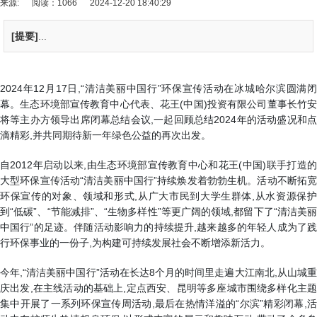
来源:
阅读：1066
2024-12-20 18:40:29
[提要]
...
2024年12月17日,“清洁美丽中国行”环保宣传活动在冰城哈尔滨圆满闭
幕。生态环境部宣传教育中心代表、花王(中国)投资有限公司董事长竹安
将等主办方领导出席闭幕总结会议,一起回顾总结2024年的活动盛况和点
滴精彩,并共同期待新一年绿色公益的再次出发。
自2012年启动以来,由生态环境部宣传教育中心和花王(中国)联手打造的
大型环保宣传活动“清洁美丽中国行”持续焕发着勃勃生机。活动不断拓宽
环保宣传的对象、领域和形式,从广大市民到大学生群体,从水资源保护
到“低碳”、“节能减排”、“生物多样性”等更广阔的领域,都留下了“清洁美丽
中国行”的足迹。伴随活动影响力的持续提升,越来越多的年轻人成为了践
行环保事业的一份子,为构建可持续发展社会不断增添新活力。
今年,“清洁美丽中国行”活动在长达8个月的时间里走遍大江南北,从山城重
庆出发,在主线活动的基础上,定点西安、昆明等多座城市围绕多样化主题
集中开展了一系列环保宣传周活动,最后在热情洋溢的“尔滨”精彩闭幕,活