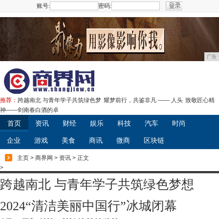
账号:
密码:
注册
广告
推荐：
跨越南北 与青年学子共筑绿色梦
耀梦前行，共鉴非凡 —— 人头
致敬匠心精
神——剑南春白酒的卓
首页
资讯
财经
娱乐
科技
汽车
时尚
企业
游戏
美食
商讯
微商
区块链
主页
>
商界网
>
资讯
> 正文
>
跨越南北 与青年学子共筑绿色梦想
2024“清洁美丽中国行”冰城闭幕