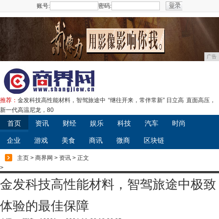
账号:
密码:
注册
广告
推荐：
金发科技高性能材料，智驾旅途中
“继往开来，常伴常新” 日立高
直面高压，
新一代高温尼龙，80
首页
资讯
财经
娱乐
科技
汽车
时尚
企业
游戏
美食
商讯
微商
区块链
主页
>
商界网
>
资讯
> 正文
>
金发科技高性能材料，智驾旅途中极致
体验的最佳保障