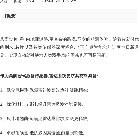
来源:
阅读：10991
2024-11-28 18:26:25
[提要]
...
从高架路“卷”向地面道路,更复杂的路况,不变的丝滑体验。随着智驾时代
的到来,芯片以及各类传感器深度耦合,当下车辆智能化的进度也日新月
异。实现自动驾驶解放人类双手,如今看来也不再是问题。
作为高阶智驾必备传感器,雷达系统要求其材料具备:
1、低介电损耗,保障雷达波高效透射,测距精准;
2、优化材料与设计,提升雷达吸波性能显著;
3、尺寸稳翘曲低,满足雷达罩需求,探测更精准;
4、卓越耐候性,抵抗多因素侵蚀,能量损耗低;