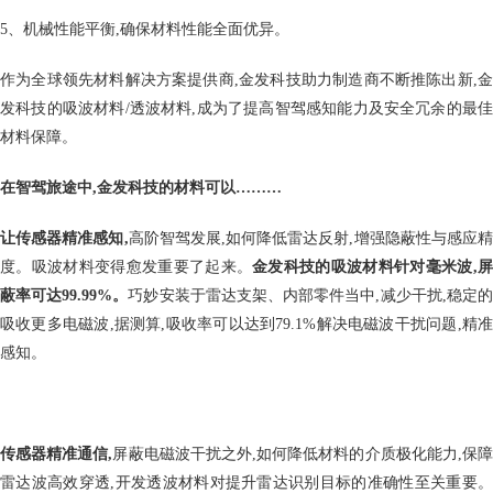
5、机械性能平衡,确保材料性能全面优异。
作为全球领先材料解决方案提供商,金发科技助力制造商不断推陈出新,金
发科技的吸波材料/透波材料,成为了提高智驾感知能力及安全冗余的最佳
材料保障。
在智驾旅途中,金发科技的材料可以………
让传感器精准感知
,
高阶智驾发展,如何降低雷达反射,增强隐蔽性与感应
度。吸波材料变得愈发重要了起来。
金发科技的吸波材料针对毫米波,
蔽率可达99.99%。
巧妙安装于雷达支架、内部零件当中,减少干扰,稳定
吸收更多电磁波,据测算,吸收率可以达到79.1%解决电磁波干扰问题,精准
感知。
传感器精准通信
,
屏蔽电磁波干扰之外,如何降低材料的介质极化能力,保
雷达波高效穿透,开发透波材料对提升雷达识别目标的准确性至关重要。