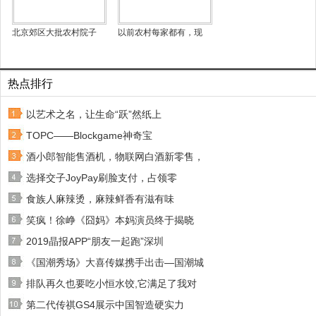
北京郊区大批农村院子
以前农村每家都有，现
热点排行
以艺术之名，让生命“跃”然纸上
TOPC——Blockgame神奇宝
酒小郎智能售酒机，物联网白酒新零售，
选择交子JoyPay刷脸支付，占领零
食族人麻辣烫，麻辣鲜香有滋有味
笑疯！徐峥《囧妈》本妈演员终于揭晓
2019晶报APP“朋友一起跑”深圳
《国潮秀场》大喜传媒携手出击—国潮城
排队再久也要吃小恒水饺,它满足了我对
第二代传祺GS4展示中国智造硬实力