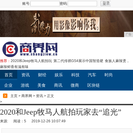
账号:
密码:
注册
广告
推荐：
2020和Jeep牧马人航拍玩
第二代传祺GS4展示中国智造硬
食族人麻辣烫，
麻辣鲜香有滋有味
首页
资讯
财经
娱乐
科技
汽车
时尚
企业
游戏
美食
商讯
微商
区块链
主页
>
商界网
>
资讯
> 正文
>
2020和Jeep牧马人航拍玩家去“追光”
来源:
阅读：5
2019-12-26 10:07:49