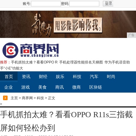
账号:
密码:
注册
广告
推荐：
手机抓拍太难？看看OPPO R
手机处理器性能排名天梯图
华为手机语音助
手“小E”功能大
首页
资讯
财经
娱乐
科技
汽车
时尚
企业
游戏
美食
商讯
微商
区块链
主页
>
商界网
>
科技
> 正文
>
手机抓拍太难？看看OPPO R11s三指截
屏如何轻松办到