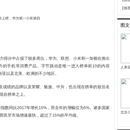
【推
【推
图文
力得分中占据了较多席位，华为、联想、小米和一加都在推出
力的手机等消费产品。字节跳动是唯一进入榜单前10的内容
人养
了东南亚以及北美、欧洲的不少地区。
得耀眼成绩的品牌以及荣耀、魅族、中兴，也出现在榜单的较后名
现在榜单之上。
指数同比2017年增长15%，而去年的增幅仅为5%。诸多国家
北京小
西班牙市场增速最快，超过了15%的平均值。