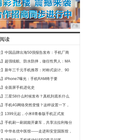
广告
阅读
技】
中国品牌出海50强报告发布：手机厂商
讯】
超强续航、防水防摔，做任性男人：MA
技】
新年三千元手机推荐：对称式设计、90
讯】
iPhone7曝光：手机RAM终于要
讯】
全面屏手机进化史
讯】
三星S8什么时候发布？真机到底长什么
讯】
手机4G网络突然变慢？这样设置一下，
技】
1399元起，小米8青春版手机正式发
讯】
手机刷一刷就能开豪车，共享法拉利每分
荐】
中华名优中医馆——走进和安堂国医馆，