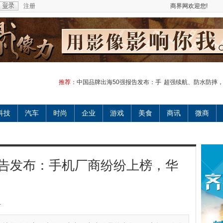
注册
商界网欢迎您!
推荐：
中国品牌出海50强报告发布：手
超强续航、防水防摔
科技
汽车
时尚
企业
游戏
美食
商讯
微商
报告发布：手机厂商纷纷上榜，华
1