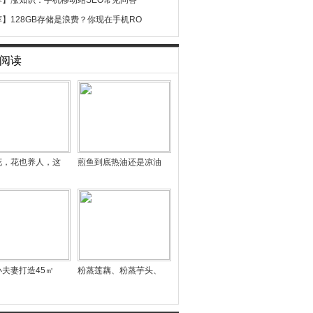
荐】
涨知识：手机移动站SEO常见问答
荐】
128GB存储是浪费？你现在手机RO
阅读
花，花也养人，这
煎鱼到底热油还是凉油
夫妻打造45㎡
粉蒸莲藕、粉蒸芋头、