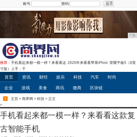
账号:
密码:
注册
广告
推荐：
手机看起来都一模一样？来看看这
2020年来看看苹果iPhon
荣耀平板5（8英
寸版）上手：千
首页
资讯
财经
娱乐
科技
汽车
时尚
企业
游戏
美食
商讯
微商
区块链
主页
>
商界网
>
科技
> 正文
>
手机看起来都一模一样？来看看这款复
古智能手机