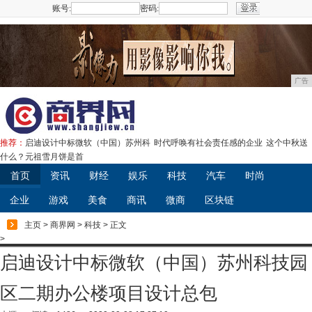
账号:
密码:
注册
广告
推荐：
启迪设计中标微软（中国）苏州科
时代呼唤有社会责任感的企业
这个中秋送
什么？元祖雪月饼是首
首页
资讯
财经
娱乐
科技
汽车
时尚
企业
游戏
美食
商讯
微商
区块链
主页
>
商界网
>
科技
> 正文
>
启迪设计中标微软（中国）苏州科技园
区二期办公楼项目设计总包