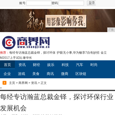
账号:
密码:
注册
广告
推荐：
每经专访瀚蓝总裁金铎，探讨环保
护眼无小事,华为畅享7自有妙招
金立
M2017上手试玩:奢华长
首页
资讯
财经
娱乐
科技
汽车
时尚
企业
游戏
美食
商讯
微商
区块链
主页
>
商界网
>
资讯
> 正文
>
每经专访瀚蓝总裁金铎，探讨环保行业
发展机会