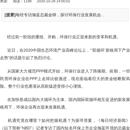
来源:
阅读：1198
2020-10-28 14:00:02
[提要]
每经专访瀚蓝总裁金铎，探讨环保行业发展机会...
经过前一阶段的重组、并购，环保行业正迎来新的变革和机遇。
近日，在2020中国生态环境产业高峰论坛上，“‘双循环’新格局下产业
走势”的话题引起了热烈讨论。
从国家大力规范PPP模式开始，环保行业进入了阵痛期。前期，一些
民营环保企业在PPP上走得比较激进，现在面临着巨大的资金链断裂风
险。整个行业也逐渐从高歌猛进变得小心谨慎。
在加快形成以国内大循环为主体、国内国际双循环相互促进的新发展
格局下，环保企业再次迎来发展机遇。
机遇究竟在哪里？如何把握机遇？为探寻答案，《每日经济新闻》
（以下简称“NBD”）记者专访了国内知名环保上市企业瀚蓝环境的总裁金